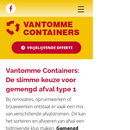
WERVIKSTRAAT
327 - 8930
MENEN -
0475 51
54 18
-
info@vantommecontainers.be
VRIJBLIJVENDE OFFERTE
Vantomme Containers:
De slimme keuze voor
gemengd afval type 1
Bij renovaties, opruimwerken of
bouwwerken ontstaat er vaak een mix
van verschillende afvalstromen. Dit kan
het sorteren en afvoeren van afval een
tijdrovende klus maken.
Gemengd