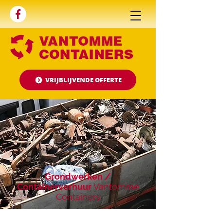
WERVIKSTRAAT
327 - 8930
MENEN -
0475 51
54 18
-
info@vantommecontainers.be
VRIJBLIJVENDE OFFERTE
Grondwerken /
Containerverhuur
Vantomme
Containers